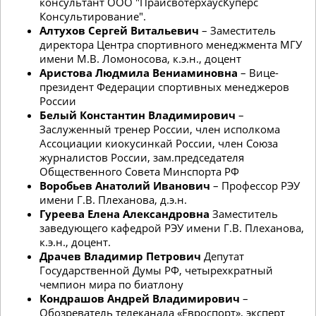
консультант ООО "ПрайсвотерхаусКуперс
Консультирование".
Алтухов Сергей Витальевич
– Заместитель
директора Центра спортивного менеджмента МГУ
имени М.В. Ломоносова, к.э.н., доцент
Аристова Людмила Вениаминовна
– Вице-
президент Федерации спортивных менеджеров
России
Белый Константин Владимирович
–
Заслуженный тренер России, член исполкома
Ассоциации киокусинкай России, член Союза
журналистов России, зам.председателя
Общественного Совета Минспорта РФ
Воробьев Анатолий Иванович
– Профессор РЭУ
имени Г.В. Плеханова, д.э.н.
Гуреева Елена Александровна
Заместитель
заведующего кафедрой РЭУ имени Г.В. Плеханова,
к.э.н., доцент.
Драчев Владимир Петрович
Депутат
Государственной Думы РФ, четырехкратный
чемпион мира по биатлону
Кондрашов Андрей Владимирович
–
Обозреватель телеканала «Евроспорт», эксперт