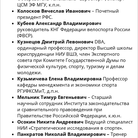
ЦСМ ЭФ МГУ, к.п.н.
Колосков Вячеслав Иванович
– Почетный
президент РФС.
Кубеев Александр Владимирович
руководитель КНГ Федерации велоспорта России
(ФВСР).
Кузнецов
Дмитрий Левонович
DBA,
ординарный профессор, директор Высшей школы
юриспруденции НИУ ВШЭ, член Экспертного
совета при Комитете Государственной Думы по
физической культуре, спорту, туризму и делам
молодежи.
Кузьмичева Елена Владимировна
Профессор
кафедры менеджмента и экономики спорта
РГУФКСМиТ, д.п.н.
Мельник Тимур Евгеньевич
– Старший
научный сотрудник Института законодательства
и сравнительного правоведения при
Правительстве Российской Федерации, к.ю.н.
Осокин Никита Андреевич
Ведущий специалист
НИИ «Стратегические исследования в спорте».
Панкратов Николай Владимирович –
Тренер